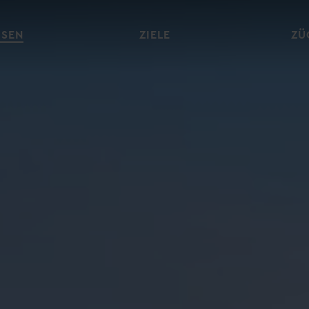
ISEN
ZIELE
ZÜ