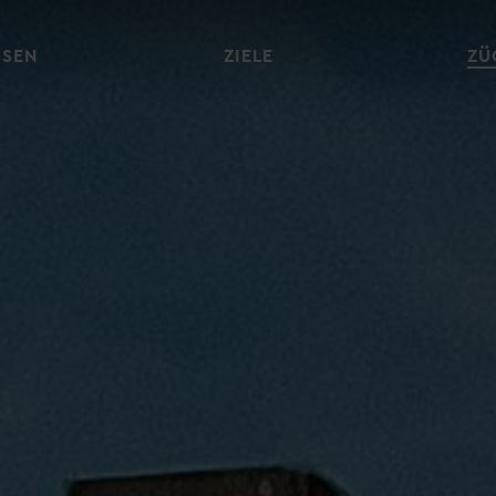
ISEN
ZIELE
ZÜ