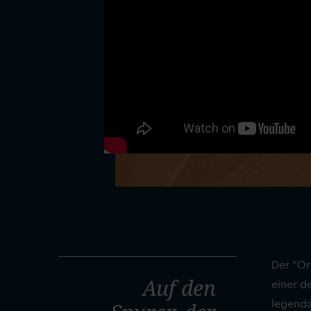
Der "Ori
Auf den
einer de
legendä