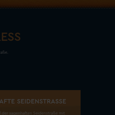
RESS
raße.
FTE SEIDENSTRASSE
 der sagenhaften Seidenstraße mit