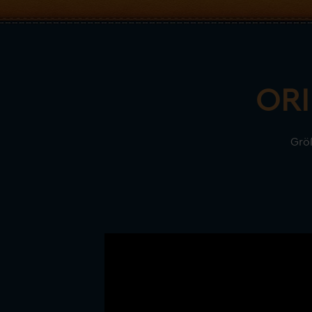
ORI
Größ