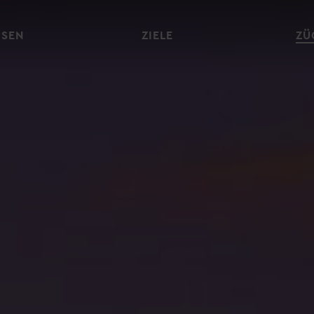
ISEN
ZIELE
ZÜ