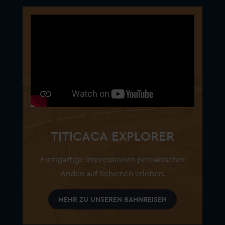
TITICACA EXPLORER
Einzigartige Impressionen peruanischer
Anden auf Schienen erleben.
MEHR ZU UNSEREN BAHNREISEN