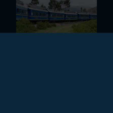
AUF SCHIENEN DURCH
SÜDAMERIKA (2026/2027/2028)
ABENTEUER ANDEN
20-tägige Zug-Erlebnisreise durch
Argentinien, Bolivien und Peru
#LATEINAMERIKA
#LÄNGER ALS 14 TAGE
#ABENTEUER
#BEGEGNUNGEN
#KOMFORT
#KULTUR
#NATUR
#UNESCO-WELTERBE